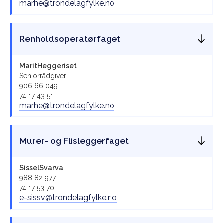
marhe@trondelagfylke.no
Renholdsoperatørfaget
Marit
Heggeriset
Seniorrådgiver
906 66 049
74 17 43 51
marhe@trondelagfylke.no
Murer- og Flisleggerfaget
Sissel
Svarva
988 82 977
74 17 53 70
e-sissv@trondelagfylke.no