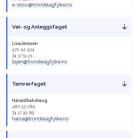
e-sissv@trondelagfylke.no
Vei- og Anleggsfaget
Lisa
Jenssen
470 42 434
74 17 51 21
lisjen@trondelagfylke.no
Tømrerfaget
Harald
Sakshaug
480 53 084
74 17 42 89
harsa@trondelagfylke.no