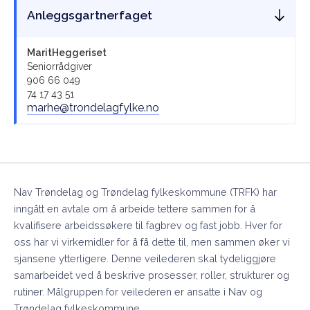
Anleggsgartnerfaget
Marit
Heggeriset
Seniorrådgiver
906 66 049
74 17 43 51
marhe@trondelagfylke.no
Nav Trøndelag og Trøndelag fylkeskommune (TRFK) har
inngått en avtale om å arbeide tettere sammen for å
kvalifisere arbeidssøkere til fagbrev og fast jobb. Hver for
oss har vi virkemidler for å få dette til, men sammen øker vi
sjansene ytterligere. Denne veilederen skal tydeliggjøre
samarbeidet ved å beskrive prosesser, roller, strukturer og
rutiner. Målgruppen for veilederen er ansatte i Nav og
Trøndelag fylkeskommune.