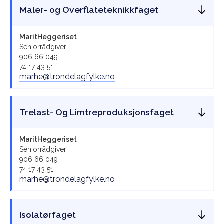
Maler- og Overflateteknikkfaget
Marit
Heggeriset
Seniorrådgiver
906 66 049
74 17 43 51
marhe@trondelagfylke.no
Trelast- Og Limtreproduksjonsfaget
Marit
Heggeriset
Seniorrådgiver
906 66 049
74 17 43 51
marhe@trondelagfylke.no
Isolatørfaget