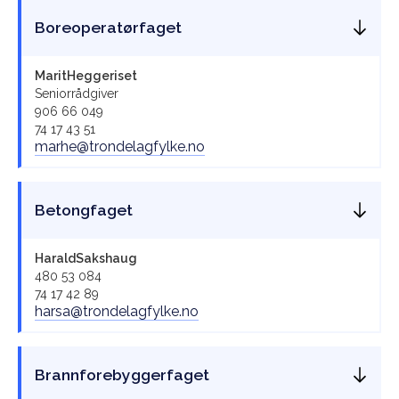
Boreoperatørfaget
Marit
Heggeriset
Seniorrådgiver
906 66 049
74 17 43 51
marhe@trondelagfylke.no
Betongfaget
Harald
Sakshaug
480 53 084
74 17 42 89
harsa@trondelagfylke.no
Brannforebyggerfaget