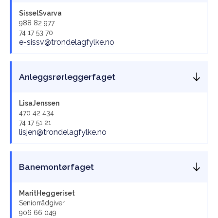
Sissel
Svarva
988 82 977
74 17 53 70
e-sissv@trondelagfylke.no
Anleggsrørleggerfaget
Lisa
Jenssen
470 42 434
74 17 51 21
lisjen@trondelagfylke.no
Banemontørfaget
Marit
Heggeriset
Seniorrådgiver
906 66 049