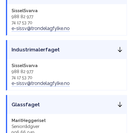
Sissel
Svarva
988 82 977
74 17 53 70
e-sissv@trondelagfylke.no
Industrimalerfaget
Sissel
Svarva
988 82 977
74 17 53 70
e-sissv@trondelagfylke.no
Glassfaget
Marit
Heggeriset
Seniorrådgiver
906 66 049