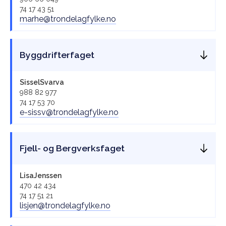
74 17 43 51
marhe@trondelagfylke.no
Byggdrifterfaget
Sissel
Svarva
988 82 977
74 17 53 70
e-sissv@trondelagfylke.no
Fjell- og Bergverksfaget
Lisa
Jenssen
470 42 434
74 17 51 21
lisjen@trondelagfylke.no