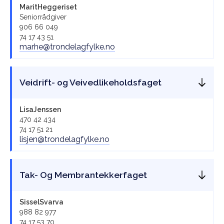
Marit
Heggeriset
Seniorrådgiver
906 66 049
74 17 43 51
marhe@trondelagfylke.no
Veidrift- og Veivedlikeholdsfaget
Lisa
Jenssen
470 42 434
74 17 51 21
lisjen@trondelagfylke.no
Tak- Og Membrantekkerfaget
Sissel
Svarva
988 82 977
74 17 53 70