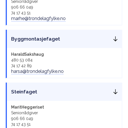
Seniorrådgiver
906 66 049
74 17 43 51
marhe@trondelagfylke.no
Byggmontasjefaget
Harald
Sakshaug
480 53 084
74 17 42 89
harsa@trondelagfylke.no
Steinfaget
Marit
Heggeriset
Seniorrådgiver
906 66 049
74 17 43 51