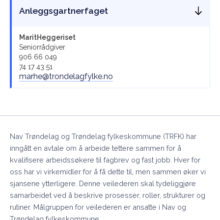
Anleggsgartnerfaget
Marit
Heggeriset
Seniorrådgiver
906 66 049
74 17 43 51
marhe@trondelagfylke.no
Nav Trøndelag og Trøndelag fylkeskommune (TRFK) har
inngått en avtale om å arbeide tettere sammen for å
kvalifisere arbeidssøkere til fagbrev og fast jobb. Hver for
oss har vi virkemidler for å få dette til, men sammen øker vi
sjansene ytterligere. Denne veilederen skal tydeliggjøre
samarbeidet ved å beskrive prosesser, roller, strukturer og
rutiner. Målgruppen for veilederen er ansatte i Nav og
Trøndelag fylkeskommune.