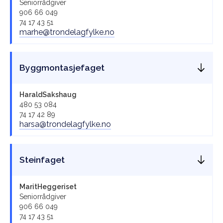
Seniorrådgiver
906 66 049
74 17 43 51
marhe@trondelagfylke.no
Byggmontasjefaget
Harald
Sakshaug
480 53 084
74 17 42 89
harsa@trondelagfylke.no
Steinfaget
Marit
Heggeriset
Seniorrådgiver
906 66 049
74 17 43 51