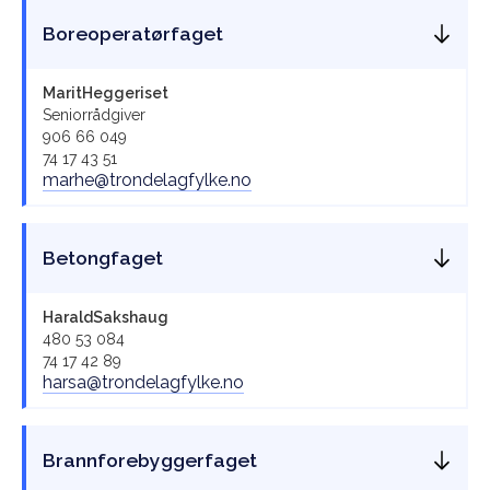
Boreoperatørfaget
Marit
Heggeriset
Seniorrådgiver
906 66 049
74 17 43 51
marhe@trondelagfylke.no
Betongfaget
Harald
Sakshaug
480 53 084
74 17 42 89
harsa@trondelagfylke.no
Brannforebyggerfaget