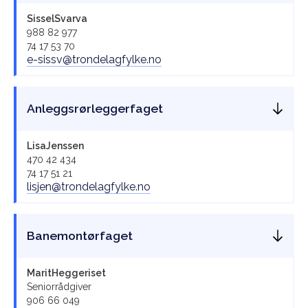
Sissel
Svarva
988 82 977
74 17 53 70
e-sissv@trondelagfylke.no
Anleggsrørleggerfaget
Lisa
Jenssen
470 42 434
74 17 51 21
lisjen@trondelagfylke.no
Banemontørfaget
Marit
Heggeriset
Seniorrådgiver
906 66 049