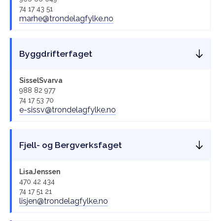
74 17 43 51
marhe@trondelagfylke.no
Byggdrifterfaget
Sissel
Svarva
988 82 977
74 17 53 70
e-sissv@trondelagfylke.no
Fjell- og Bergverksfaget
Lisa
Jenssen
470 42 434
74 17 51 21
lisjen@trondelagfylke.no