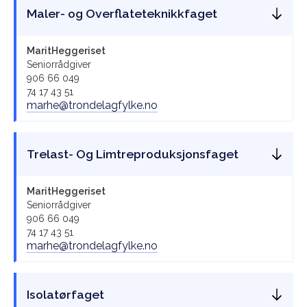
Maler- og Overflateteknikkfaget
Marit
Heggeriset
Seniorrådgiver
906 66 049
74 17 43 51
marhe@trondelagfylke.no
Trelast- Og Limtreproduksjonsfaget
Marit
Heggeriset
Seniorrådgiver
906 66 049
74 17 43 51
marhe@trondelagfylke.no
Isolatørfaget