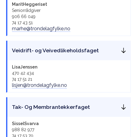
Marit
Heggeriset
Seniorrådgiver
906 66 049
74 17 43 51
marhe@trondelagfylke.no
Veidrift- og Veivedlikeholdsfaget
Lisa
Jenssen
470 42 434
74 17 51 21
lisjen@trondelagfylke.no
Tak- Og Membrantekkerfaget
Sissel
Svarva
988 82 977
74 17 53 70