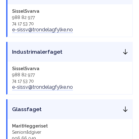
Sissel
Svarva
988 82 977
74 17 53 70
e-sissv@trondelagfylke.no
Industrimalerfaget
Sissel
Svarva
988 82 977
74 17 53 70
e-sissv@trondelagfylke.no
Glassfaget
Marit
Heggeriset
Seniorrådgiver
906 66 049