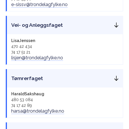
e-sissv@trondelagfylke.no
Vei- og Anleggsfaget
Lisa
Jenssen
470 42 434
74 17 51 21
lisjen@trondelagfylke.no
Tømrerfaget
Harald
Sakshaug
480 53 084
74 17 42 89
harsa@trondelagfylke.no