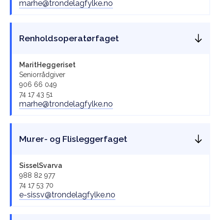
marhe@trondelagfylke.no
Renholdsoperatørfaget
Marit
Heggeriset
Seniorrådgiver
906 66 049
74 17 43 51
marhe@trondelagfylke.no
Murer- og Flisleggerfaget
Sissel
Svarva
988 82 977
74 17 53 70
e-sissv@trondelagfylke.no