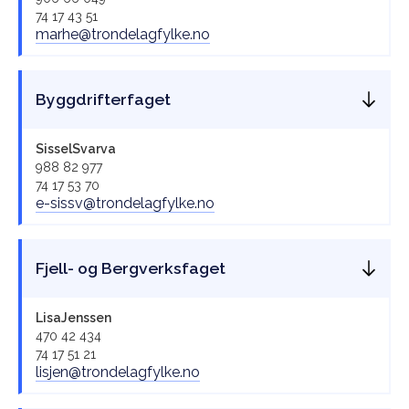
74 17 43 51
marhe@trondelagfylke.no
Byggdrifterfaget
Sissel
Svarva
988 82 977
74 17 53 70
e-sissv@trondelagfylke.no
Fjell- og Bergverksfaget
Lisa
Jenssen
470 42 434
74 17 51 21
lisjen@trondelagfylke.no