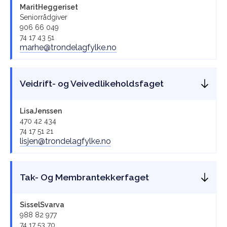
Marit
Heggeriset
Seniorrådgiver
906 66 049
74 17 43 51
marhe@trondelagfylke.no
Veidrift- og Veivedlikeholdsfaget
Lisa
Jenssen
470 42 434
74 17 51 21
lisjen@trondelagfylke.no
Tak- Og Membrantekkerfaget
Sissel
Svarva
988 82 977
74 17 53 70