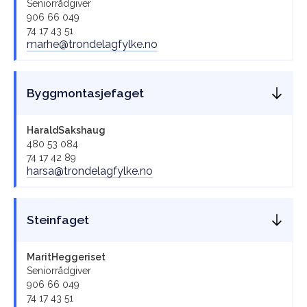
Seniorrådgiver
906 66 049
74 17 43 51
marhe@trondelagfylke.no
Byggmontasjefaget
Harald
Sakshaug
480 53 084
74 17 42 89
harsa@trondelagfylke.no
Steinfaget
Marit
Heggeriset
Seniorrådgiver
906 66 049
74 17 43 51