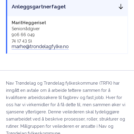
Anleggsgartnerfaget
Marit
Heggeriset
Seniorrådgiver
906 66 049
74 17 43 51
marhe@trondelagfylke.no
Nav Trøndelag og Trøndelag fylkeskommune (TRFK) har
inngått en avtale om å arbeide tettere sammen for å
kvalifisere arbeidssøkere til fagbrev og fast jobb. Hver for
oss har vi virkemidler for å få dette til, men sammen øker vi
sjansene ytterligere. Denne veilederen skal tydeliggjøre
samarbeidet ved å beskrive prosesser, roller, strukturer og
rutiner. Målgruppen for veilederen er ansatte i Nav og
Trøndelag fylkeskommune.