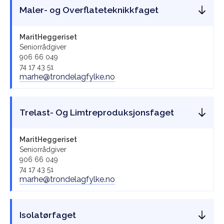
Maler- og Overflateteknikkfaget
Marit
Heggeriset
Seniorrådgiver
906 66 049
74 17 43 51
marhe@trondelagfylke.no
Trelast- Og Limtreproduksjonsfaget
Marit
Heggeriset
Seniorrådgiver
906 66 049
74 17 43 51
marhe@trondelagfylke.no
Isolatørfaget