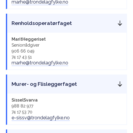
marhe@trondelagfylke.no
Renholdsoperatørfaget
Marit
Heggeriset
Seniorrådgiver
906 66 049
74 17 43 51
marhe@trondelagfylke.no
Murer- og Flisleggerfaget
Sissel
Svarva
988 82 977
74 17 53 70
e-sissv@trondelagfylke.no