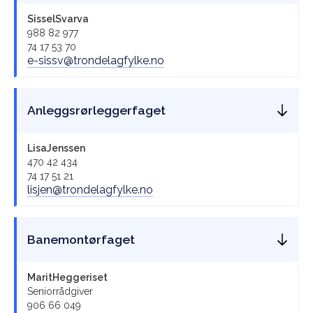
Sissel
Svarva
988 82 977
74 17 53 70
e-sissv@trondelagfylke.no
Anleggsrørleggerfaget
Lisa
Jenssen
470 42 434
74 17 51 21
lisjen@trondelagfylke.no
Banemontørfaget
Marit
Heggeriset
Seniorrådgiver
906 66 049