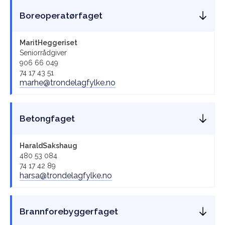
Boreoperatørfaget
Marit
Heggeriset
Seniorrådgiver
906 66 049
74 17 43 51
marhe@trondelagfylke.no
Betongfaget
Harald
Sakshaug
480 53 084
74 17 42 89
harsa@trondelagfylke.no
Brannforebyggerfaget