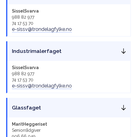
Sissel
Svarva
988 82 977
74 17 53 70
e-sissv@trondelagfylke.no
Industrimalerfaget
Sissel
Svarva
988 82 977
74 17 53 70
e-sissv@trondelagfylke.no
Glassfaget
Marit
Heggeriset
Seniorrådgiver
906 66 049