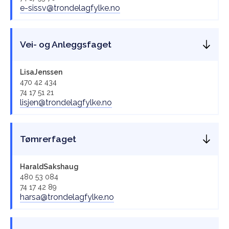
e-sissv@trondelagfylke.no
Vei- og Anleggsfaget
Lisa
Jenssen
470 42 434
74 17 51 21
lisjen@trondelagfylke.no
Tømrerfaget
Harald
Sakshaug
480 53 084
74 17 42 89
harsa@trondelagfylke.no