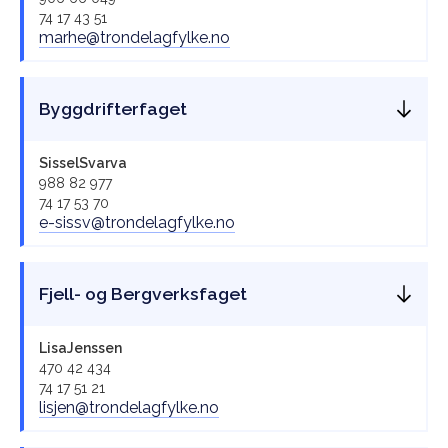
74 17 43 51
marhe@trondelagfylke.no
Byggdrifterfaget
Sissel
Svarva
988 82 977
74 17 53 70
e-sissv@trondelagfylke.no
Fjell- og Bergverksfaget
Lisa
Jenssen
470 42 434
74 17 51 21
lisjen@trondelagfylke.no