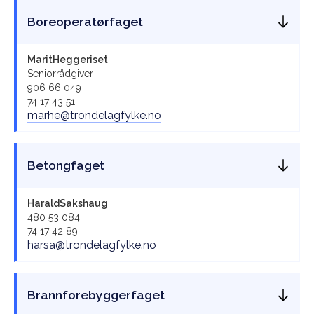
Boreoperatørfaget
Marit
Heggeriset
Seniorrådgiver
906 66 049
74 17 43 51
marhe@trondelagfylke.no
Betongfaget
Harald
Sakshaug
480 53 084
74 17 42 89
harsa@trondelagfylke.no
Brannforebyggerfaget