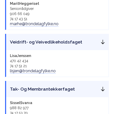
Marit
Heggeriset
Seniorrådgiver
906 66 049
74 17 43 51
marhe@trondelagfylke.no
Veidrift- og Veivedlikeholdsfaget
Lisa
Jenssen
470 42 434
74 17 51 21
lisjen@trondelagfylke.no
Tak- Og Membrantekkerfaget
Sissel
Svarva
988 82 977
74 17 53 70