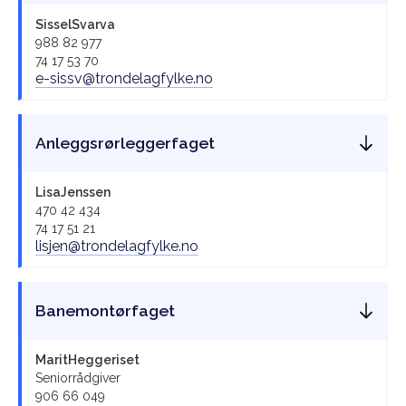
Sissel
Svarva
988 82 977
74 17 53 70
e-sissv@trondelagfylke.no
Anleggsrørleggerfaget
Lisa
Jenssen
470 42 434
74 17 51 21
lisjen@trondelagfylke.no
Banemontørfaget
Marit
Heggeriset
Seniorrådgiver
906 66 049