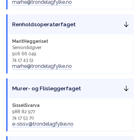
marhe@trondelagfylke.no
Renholdsoperatørfaget
Marit
Heggeriset
Seniorrådgiver
906 66 049
74 17 43 51
marhe@trondelagfylke.no
Murer- og Flisleggerfaget
Sissel
Svarva
988 82 977
74 17 53 70
e-sissv@trondelagfylke.no