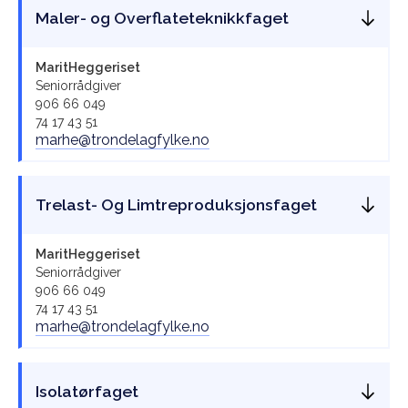
Maler- og Overflateteknikkfaget
Marit
Heggeriset
Seniorrådgiver
906 66 049
74 17 43 51
marhe@trondelagfylke.no
Trelast- Og Limtreproduksjonsfaget
Marit
Heggeriset
Seniorrådgiver
906 66 049
74 17 43 51
marhe@trondelagfylke.no
Isolatørfaget