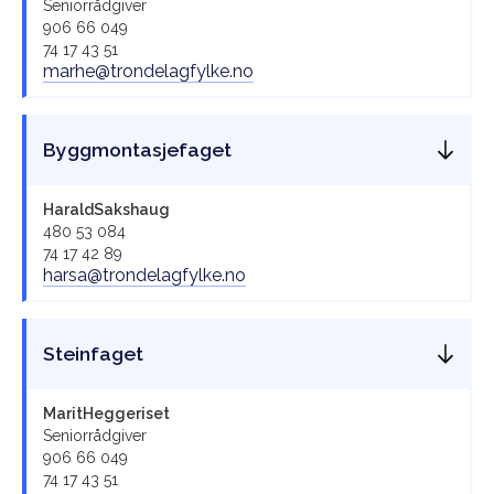
Seniorrådgiver
906 66 049
74 17 43 51
marhe@trondelagfylke.no
Byggmontasjefaget
Harald
Sakshaug
480 53 084
74 17 42 89
harsa@trondelagfylke.no
Steinfaget
Marit
Heggeriset
Seniorrådgiver
906 66 049
74 17 43 51