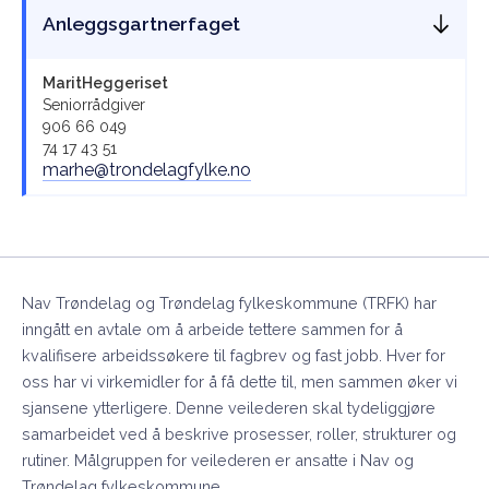
Anleggsgartnerfaget
Marit
Heggeriset
Seniorrådgiver
906 66 049
74 17 43 51
marhe@trondelagfylke.no
Nav Trøndelag og Trøndelag fylkeskommune (TRFK) har
inngått en avtale om å arbeide tettere sammen for å
kvalifisere arbeidssøkere til fagbrev og fast jobb. Hver for
oss har vi virkemidler for å få dette til, men sammen øker vi
sjansene ytterligere. Denne veilederen skal tydeliggjøre
samarbeidet ved å beskrive prosesser, roller, strukturer og
rutiner. Målgruppen for veilederen er ansatte i Nav og
Trøndelag fylkeskommune.