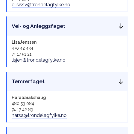
e-sissv@trondelagfylke.no
Vei- og Anleggsfaget
Lisa
Jenssen
470 42 434
74 17 51 21
lisjen@trondelagfylke.no
Tømrerfaget
Harald
Sakshaug
480 53 084
74 17 42 89
harsa@trondelagfylke.no