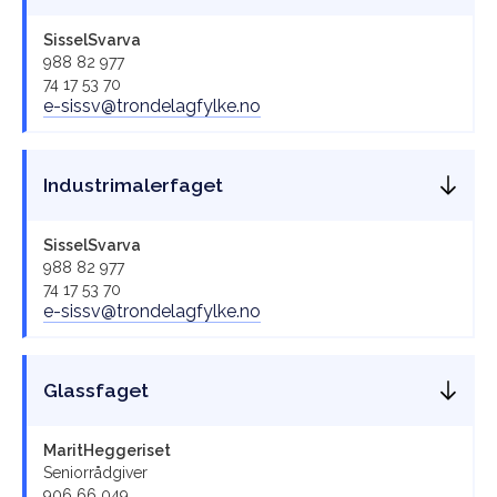
Sissel
Svarva
988 82 977
74 17 53 70
e-sissv@trondelagfylke.no
Industrimalerfaget
Sissel
Svarva
988 82 977
74 17 53 70
e-sissv@trondelagfylke.no
Glassfaget
Marit
Heggeriset
Seniorrådgiver
906 66 049