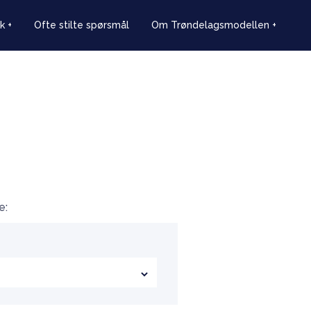
k
+
Ofte stilte spørsmål
Om Trøndelagsmodellen
+
e: