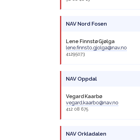
NAV Nord Fosen
Lene Finnstø
Gjølga
lene.finnsto.gjolga@nav.no
41295073
NAV Oppdal
Vegard
Kaarbø
vegard.kaarbo@nav.no
412 08 675
NAV Orkladalen