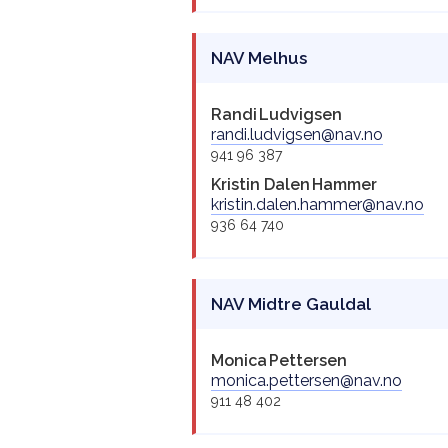
NAV Melhus
Randi
Ludvigsen
randi.ludvigsen@nav.no
941 96 387
Kristin Dalen
Hammer
kristin.dalen.hammer@nav.no
936 64 740
NAV Midtre Gauldal
Monica
Pettersen
monica.pettersen@nav.no
911 48 402