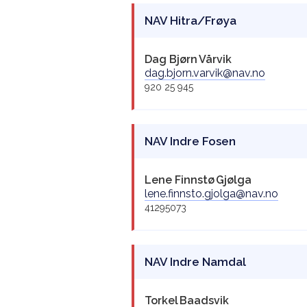
NAV Hitra/Frøya
Dag Bjørn
Vårvik
dag.bjorn.varvik@nav.no
920 25 945
NAV Indre Fosen
Lene Finnstø
Gjølga
lene.finnsto.gjolga@nav.no
41295073
NAV Indre Namdal
Torkel
Baadsvik