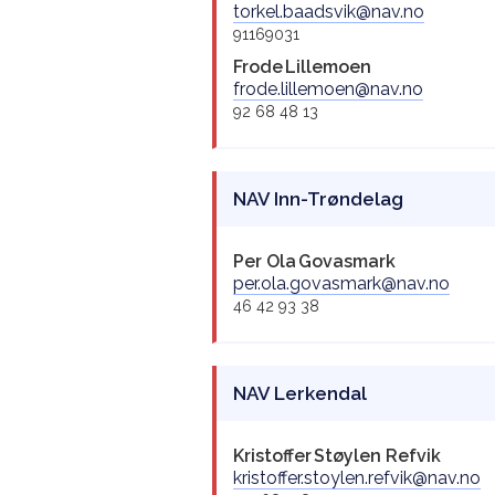
torkel.baadsvik@nav.no
91169031
Frode
Lillemoen
frode.lillemoen@nav.no
92 68 48 13
NAV Inn-Trøndelag
Per Ola
Govasmark
per.ola.govasmark@nav.no
46 42 93 38
NAV Lerkendal
Kristoffer
Støylen Refvik
kristoffer.stoylen.refvik@nav.no