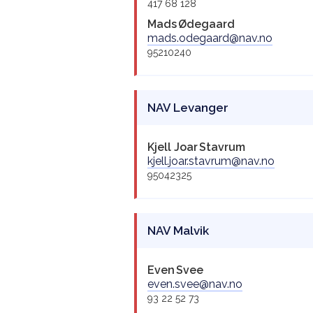
417 68 128
Mads
Ødegaard
mads.odegaard@nav.no
95210240
NAV Levanger
Kjell Joar
Stavrum
kjell.joar.stavrum@nav.no
95042325
NAV Malvik
Even
Svee
even.svee@nav.no
93 22 52 73