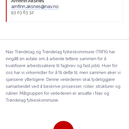
Arnfinn
Aksnes
arnfinn.aksnes@nav.no
93 03 63 32
Nav Trøndelag og Trøndelag fylkeskommune (TRFK) har
inngått en avtale om å arbeide tettere sammen for å
kvalifisere arbeidssøkere til fagbrev og fast jobb. Hver for
oss har vi virkemidler for å få dette til, men sammen øker vi
sjansene ytterligere. Denne veilederen skal tydeliggjøre
samarbeidet ved å beskrive prosesser, roller, strukturer og
rutiner. Målgruppen for veilederen er ansatte i Nav og
Trøndelag fylkeskommune.