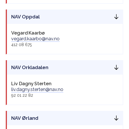
NAV Oppdal
Vegard
Kaarbø
vegard.kaarbo@nav.no
412 08 675
NAV Orkladalen
Liv Dagny
Sterten
liv.dagny.sterten@nav.no
92 01 22 82
NAV Ørland