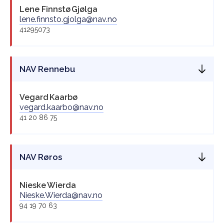
Lene Finnstø
Gjølga
lene.finnsto.gjolga@nav.no
41295073
NAV Rennebu
Vegard
Kaarbø
vegard.kaarbo@nav.no
41 20 86 75
NAV Røros
Nieske
Wierda
Nieske.Wierda@nav.no
94 19 70 63