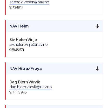
erlend.ovesen@nav.no
91134911
NAV Heim
Siv Helen
Vinje
siv.helen.vinje@nav.no
95826571
NAV Hitra/Frøya
Dag Bjørn
Vårvik
dag.bjorn.varvik@nav.no
920 25 945