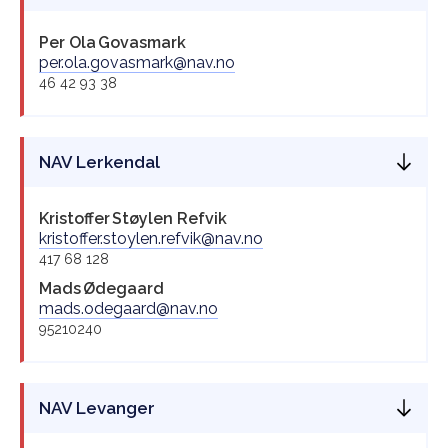
Per Ola
Govasmark
per.ola.govasmark@nav.no
46 42 93 38
NAV Lerkendal
Kristoffer
Støylen Refvik
kristoffer.stoylen.refvik@nav.no
417 68 128
Mads
Ødegaard
mads.odegaard@nav.no
95210240
NAV Levanger