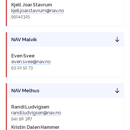
Kjell Joar
Stavrum
kjell.joar.stavrum@nav.no
95042325
NAV Malvik
Even
Svee
even.svee@nav.no
93 22 52 73
NAV Melhus
Randi
Ludvigsen
randi.ludvigsen@nav.no
941 96 387
Kristin Dalen
Hammer